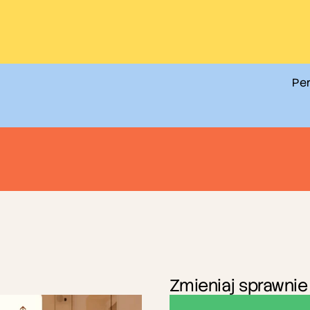
Per
Zmieniaj sprawnie
oczęstuj
swoich
goś