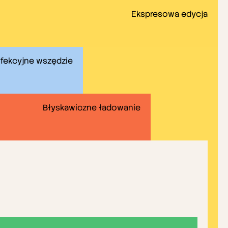
Ekspresowa edycja
fekcyjne wszędzie
Błyskawiczne ładowanie
ci