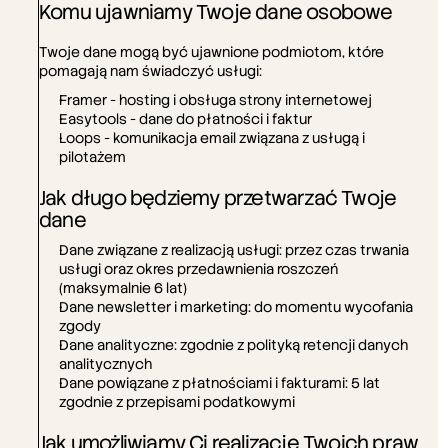
Komu ujawniamy Twoje dane osobowe
Twoje dane mogą być ujawnione podmiotom, które 
pomagają nam świadczyć usługi:
Framer - hosting i obsługa strony internetowej
Easytools - dane do płatności i faktur
Kontakt
Social media
Loops - komunikacja email związana z usługą i 
hello@numenu.xyz
Instagram (wkrótce)
pilotażem
Jak długo będziemy przetwarzać Twoje 
dane
Dane związane z realizacją usługi: przez czas trwania 
usługi oraz okres przedawnienia roszczeń 
(maksymalnie 6 lat)
Dane newsletter i marketing: do momentu wycofania 
zgody
Dane analityczne: zgodnie z polityką retencji danych 
analitycznych
Dane powiązane z płatnościami i fakturami: 5 lat 
zgodnie z przepisami podatkowymi
Jak umożliwiamy Ci realizację Twoich praw